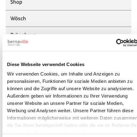
Shop
Wösch
Brönnhouz
Gärtnerei
Diese Webseite verwendet Cookies
Industrie & Dienstleistige
Wir verwenden Cookies, um Inhalte und Anzeigen zu
personalisieren, Funktionen für soziale Medien anbieten zu
Metall
können und die Zugriffe auf unsere Website zu analysieren.
Außerdem geben wir Informationen zu Ihrer Verwendung
Papier & Kartonage
unserer Website an unsere Partner für soziale Medien,
Werbung und Analysen weiter. Unsere Partner führen diese
Mailings
Informationen möglicherweise mit weiteren Daten zusammen
die Sie ihnen bereitgestellt haben oder die sie im Rahmen Ihr
Nutzung der Dienste gesammelt haben.
Kulinarisches